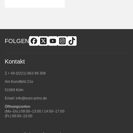
FOLGEN
Kontakt
+ 49 (0221) 963 99 308
Am Kunstfeld 21e
51069 Köln
Email:
info@euro-prinz.de
Öffnungszeiten
(Mo–Do.) 09:00–13:00 / 14:00–17:00
(Fr.) 09:00–15:00