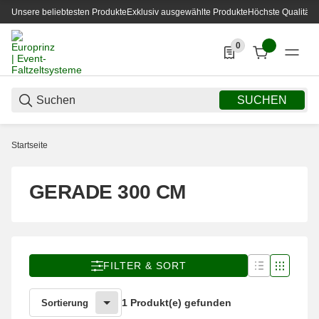
Unsere beliebtesten Produkte
Exklusiv ausgewählte Produkte
Höchste Qualität
0
0 Produkte in der List
SUCHEN
Startseite
GERADE 300 CM
FILTER & SORT
1 Produkt(e) gefunden
Sortierung