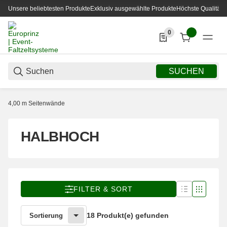
Unsere beliebtesten Produkte
Exklusiv ausgewählte Produkte
Höchste Qualität
0
0 Produkte in der List
SUCHEN
4,00 m Seitenwände
HALBHOCH
FILTER & SORT
18 Produkt(e) gefunden
Sortierung