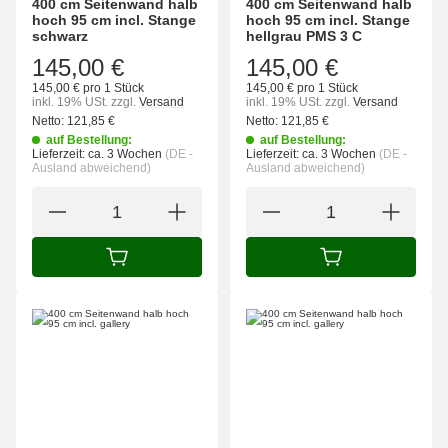
400 cm Seitenwand halb
400 cm Seitenwand halb
hoch 95 cm incl. Stange
hoch 95 cm incl. Stange
schwarz
hellgrau PMS 3 C
145,00 €
145,00 €
145,00 € pro 1 Stück
145,00 € pro 1 Stück
inkl. 19% USt.
zzgl.
Versand
inkl. 19% USt.
zzgl.
Versand
Netto:
121,85
€
Netto:
121,85
€
auf Bestellung:
auf Bestellung:
Lieferzeit:
ca. 3 Wochen
(DE -
Lieferzeit:
ca. 3 Wochen
(DE -
Ausland abweichend)
Ausland abweichend)
IN DEN WARENKORB
IN DEN WARENK