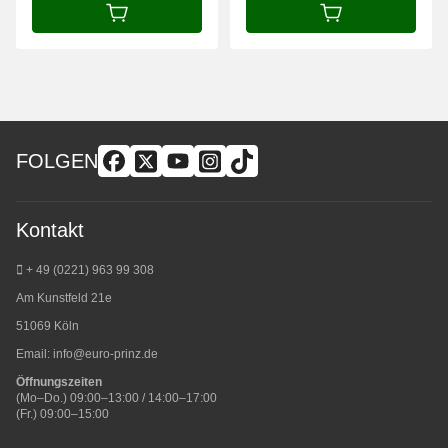
IN DEN WARENKORB
IN DEN WARENK
FOLGEN
Kontakt
+ 49 (0221) 963 99 308
Am Kunstfeld 21e
51069 Köln
Email:
info@euro-prinz.de
Öffnungszeiten
(Mo–Do.) 09:00–13:00 / 14:00–17:00
(Fr.) 09:00–15:00