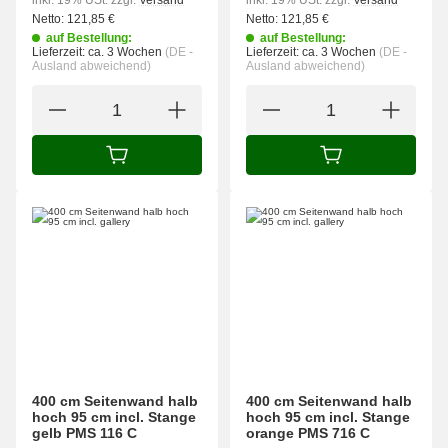
inkl. 19% USt.
zzgl.
Versand
inkl. 19% USt.
zzgl.
Versand
Netto:
121,85
€
Netto:
121,85
€
auf Bestellung:
auf Bestellung:
Lieferzeit:
ca. 3 Wochen
(DE -
Lieferzeit:
ca. 3 Wochen
(DE -
Ausland abweichend)
Ausland abweichend)
IN DEN WARENKORB
IN DEN WARENK
400 cm Seitenwand halb
400 cm Seitenwand halb
hoch 95 cm incl. Stange
hoch 95 cm incl. Stange
gelb PMS 116 C
orange PMS 716 C