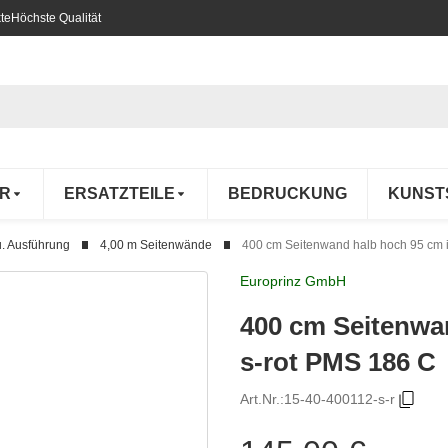
te
Höchste Qualität
R
ERSATZTEILE
BEDRUCKUNG
KUNST
. Ausführung
4,00 m Seitenwände
400 cm Seitenwand halb hoch 95 cm i
Europrinz GmbH
400 cm Seitenwan
s-rot PMS 186 C
Art.Nr.:
15-40-400112-s-r