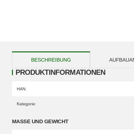
weitere Registerkarten anzeigen
BESCHREIBUNG
AUFBAUA
PRODUKTINFORMATIONEN
Produkteigenschaft
Wert
HAN:
Kategorie:
MASSE UND GEWICHT