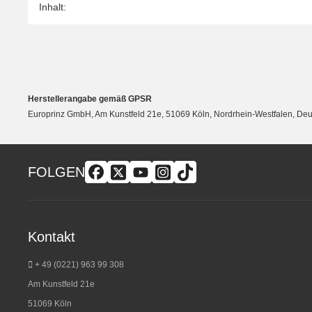
Inhalt:
Herstellerangabe gemäß GPSR
Europrinz GmbH, Am Kunstfeld 21e, 51069 Köln, Nordrhein-Westfalen, Deut
FOLGEN
Kontakt
+ 49 (0221) 963 99 308
Am Kunstfeld 21e
51069 Köln