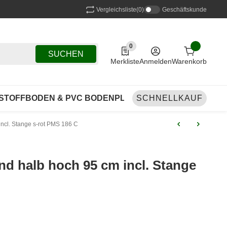
Vergleichsliste
(0)
Geschäftskunde
0
0 Produkte in der Liste
SUCHEN
Merkliste
Anmelden
Warenkorb
STOFFBODEN & PVC BODENPLANEN
SCHNELLKAUF
FAHNEN & B
ncl. Stange s-rot PMS 186 C
d halb hoch 95 cm incl. Stange