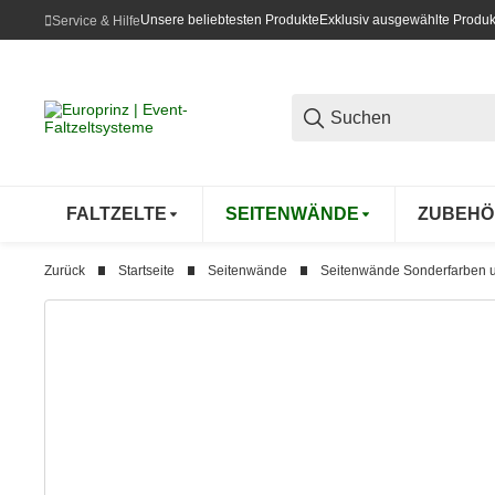
Unsere beliebtesten Produkte
Exklusiv ausgewählte Produk
Service & Hilfe
FALTZELTE
SEITENWÄNDE
ZUBEHÖ
Zurück
Startseite
Seitenwände
Seitenwände Sonderfarben u