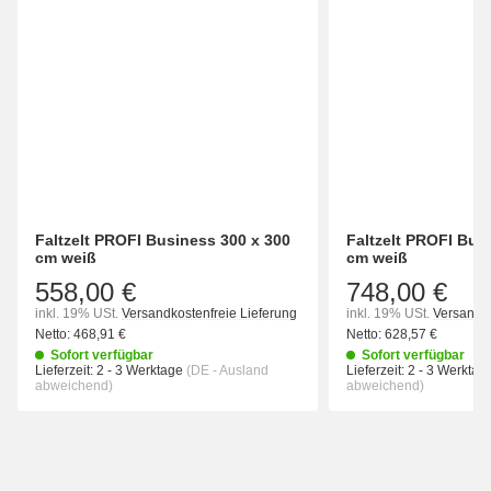
Faltzelt PROFI Business 300 x 300
Faltzelt PROFI Bus
cm weiß
cm weiß
558,00 €
748,00 €
inkl. 19% USt.
Versandkostenfreie Lieferung
inkl. 19% USt.
Versandko
Netto:
468,91
€
Netto:
628,57
€
Sofort verfügbar
Sofort verfügbar
Lieferzeit:
2 - 3 Werktage
(DE - Ausland
Lieferzeit:
2 - 3 Werkta
abweichend)
abweichend)