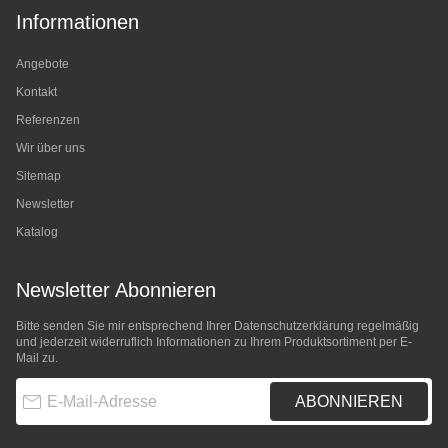
Informationen
Angebote
Kontakt
Referenzen
Wir über uns
Sitemap
Newsletter
Katalog
Newsletter Abonnieren
Bitte senden Sie mir entsprechend Ihrer
Datenschutzerklärung
regelmäßig
und jederzeit widerruflich Informationen zu Ihrem Produktsortiment per E-
Mail zu.
E-Mail-Adresse
ABONNIEREN