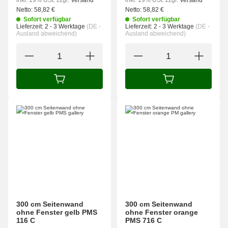
inkl. 19% USt.
zzgl.
Versand
inkl. 19% USt.
zzgl.
Versand
Netto:
58,82
€
Netto:
58,82
€
Sofort verfügbar
Sofort verfügbar
Lieferzeit:
2 - 3 Werktage
(DE -
Lieferzeit:
2 - 3 Werktage
(DE -
Ausland abweichend)
Ausland abweichend)
IN DEN WARENKORB
IN DEN WARENK
300 cm Seitenwand
300 cm Seitenwand
ohne Fenster gelb PMS
ohne Fenster orange
116 C
PMS 716 C