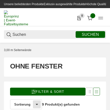
Unsere beliebtesten Produkte
Exklusiv ausgewählte Produkte
Höchste Qualität
0
0 Produkte in der List
SUCHEN
3,00 m Seitenwände
OHNE FENSTER
FILTER & SORT
9 Produkt(e) gefunden
Sortierung