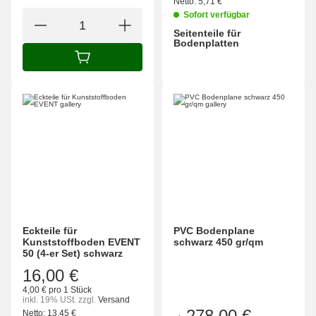
Netto:
5,71
€
Sofort verfügbar
Seitenteile für
Bodenplatten
wählen
Bitte wählen Sie eine Variation.
IN DEN WARENKORB
Eckteile für
PVC Bodenplane
Kunststoffboden EVENT
schwarz 450 gr/qm
50 (4-er Set) schwarz
16,00 €
4,00 € pro 1 Stück
inkl. 19% USt.
zzgl.
Versand
278,00 €
Netto:
13,45
€