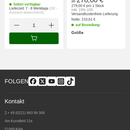
ab
Sofort verfügbar
278,00 € pro 1 Stück
Lieferzeit:
7 - 8 Werktage
(DE -
inkl. 19% USt.
Ausland abweichend)
Versandkostenfreie Lieferung
Netto:
233,61
€
auf Bestellung:
Größe
wählen
Bitte wählen Sie eine Variation.
IN DEN WARENKORB
FOLGEN
Kontakt
+ 49 (0221) 963 99 308
Am Kunstfeld 21e
51069 Köln