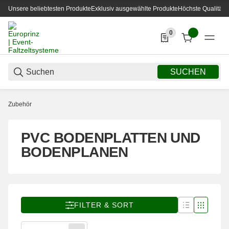
Unsere beliebtesten Produkte
Exklusiv ausgewählte Produkte
Höchste Qualität
0
0 Produkte in der List
SUCHEN
Zubehör
PVC BODENPLATTEN UND
BODENPLANEN
FILTER & SORT