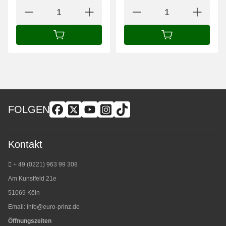
IN DEN WARENKORB
IN DEN WARENK
FOLGEN
Kontakt
+ 49 (0221) 963 99 308
Am Kunstfeld 21e
51069 Köln
Email:
info@euro-prinz.de
Öffnungszeiten