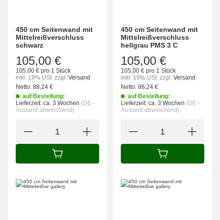
450 cm Seitenwand mit
450 cm Seitenwand mit
Mittelreißverschluss
Mittelreißverschluss
schwarz
hellgrau PMS 3 C
105,00 €
105,00 €
105,00 € pro 1 Stück
105,00 € pro 1 Stück
inkl. 19% USt.
zzgl.
Versand
inkl. 19% USt.
zzgl.
Versand
Netto:
88,24
€
Netto:
88,24
€
auf Bestellung:
auf Bestellung:
Lieferzeit:
ca. 3 Wochen
(DE -
Lieferzeit:
ca. 3 Wochen
(DE -
Ausland abweichend)
Ausland abweichend)
IN DEN WARENKORB
IN DEN WARENK