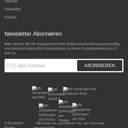
Sitemap
Newsletter
Katalog
Newsletter Abonnieren
Bitte senden Sie mir entsprechend Ihrer
Datenschutzerklärung
regelmäßig
und jederzeit widerruflich Informationen zu Ihrem Produktsortiment per E-
Mail zu.
E-Mail-Adresse
ABONNIEREN
© Europrinz
* Alle Preise inkl. gesetzlicher USt., inkl.
Pauschale
GmbH
Versandkosten