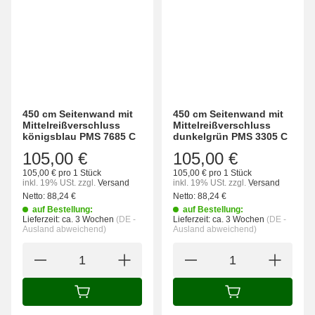
450 cm Seitenwand mit
450 cm Seitenwand mit
Mittelreißverschluss
Mittelreißverschluss
königsblau PMS 7685 C
dunkelgrün PMS 3305 C
105,00 €
105,00 €
105,00 € pro 1 Stück
105,00 € pro 1 Stück
inkl. 19% USt.
zzgl.
Versand
inkl. 19% USt.
zzgl.
Versand
Netto:
88,24
€
Netto:
88,24
€
auf Bestellung:
auf Bestellung:
Lieferzeit:
ca. 3 Wochen
(DE -
Lieferzeit:
ca. 3 Wochen
(DE -
Ausland abweichend)
Ausland abweichend)
IN DEN WARENKORB
IN DEN WARENK