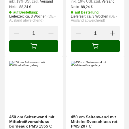
inkl. 19% USt.
zzgl.
Versand
inkl. 19% USt.
zzgl.
Versand
Netto:
88,24
€
Netto:
88,24
€
auf Bestellung:
auf Bestellung:
Lieferzeit:
ca. 3 Wochen
(DE -
Lieferzeit:
ca. 3 Wochen
(DE -
Ausland abweichend)
Ausland abweichend)
IN DEN WARENKORB
IN DEN WARENK
450 cm Seitenwand mit
450 cm Seitenwand mit
Mittelreißverschluss
Mittelreißverschluss rot
bordeaux PMS 1955 C
PMS 207 C