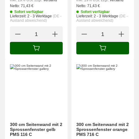
inkl. 19% USt.
zzgl.
Versand
inkl. 19% USt.
zzgl.
Versand
Netto:
71,43
€
Netto:
71,43
€
Sofort verfügbar
Sofort verfügbar
Lieferzeit:
2 - 3 Werktage
(DE -
Lieferzeit:
2 - 3 Werktage
(DE -
Ausland abweichend)
Ausland abweichend)
IN DEN WARENKORB
IN DEN WARENK
300 cm Seitenwand mit 2
300 cm Seitenwand mit 2
Sprossenfenster gelb
Sprossenfenster orange
PMS 116 C
PMS 716 C