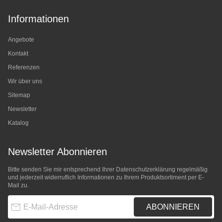
Informationen
Angebote
Kontakt
Referenzen
Wir über uns
Sitemap
Newsletter
Katalog
Newsletter Abonnieren
Bitte senden Sie mir entsprechend Ihrer
Datenschutzerklärung
regelmäßig
und jederzeit widerruflich Informationen zu Ihrem Produktsortiment per E-
Mail zu.
E-Mail-Adresse
ABONNIEREN