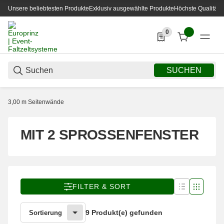
Unsere beliebtesten Produkte
Exklusiv ausgewählte Produkte
Höchste Qualität
0
0 Produkte in der List
SUCHEN
3,00 m Seitenwände
MIT 2 SPROSSENFENSTER
FILTER & SORT
9 Produkt(e) gefunden
Sortierung