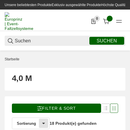
Unsere beliebtesten Produkte
Exklusiv ausgewählte Produkte
Höchste Qualität
0
0 Produkte in der List
SUCHEN
Startseite
4,0 M
FILTER & SORT
18 Produkt(e) gefunden
Sortierung