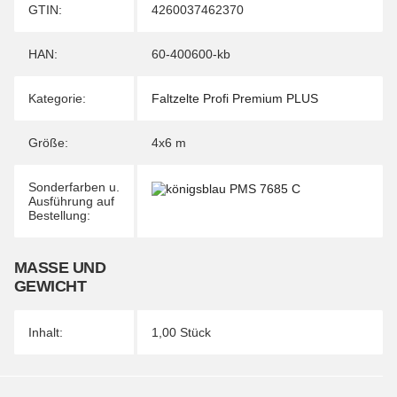
Produkteigenschaft
Wert
GTIN:
4260037462370
HAN:
60-400600-kb
Kategorie:
Faltzelte Profi Premium PLUS
Größe:
4x6 m
Sonderfarben u.
Ausführung auf
Bestellung:
MASSE UND G
EWICHT
Inhalt:
1,00 Stück