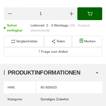
Sofort
Lieferzeit:
2 - 3 Werktage
(DE - Ausland
verfügbar
abweichend)
Vergleichsliste
Teilen
Merken
Frage zum Artikel
PRODUKTINFORMATIONEN
Produkteigenschaft
Wert
HAN:
40-500420
Kategorie:
Sonstiges Zubehör