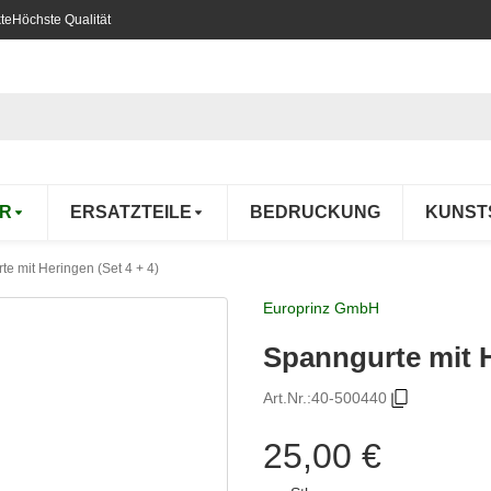
te
Höchste Qualität
R
ERSATZTEILE
BEDRUCKUNG
KUNST
e mit Heringen (Set 4 + 4)
Europrinz GmbH
Spanngurte mit H
Art.Nr.:
40-500440
25,00 €