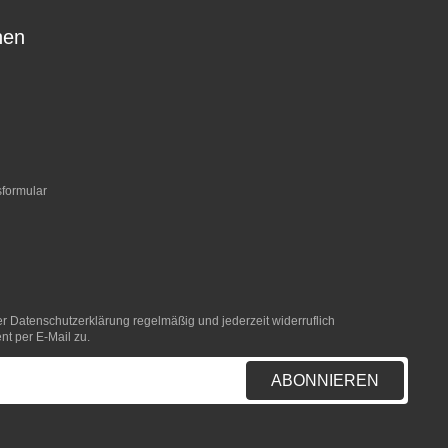
nen
sformular
er
Datenschutzerklärung
regelmäßig und jederzeit widerruflich
nt per E-Mail zu.
ABONNIEREN