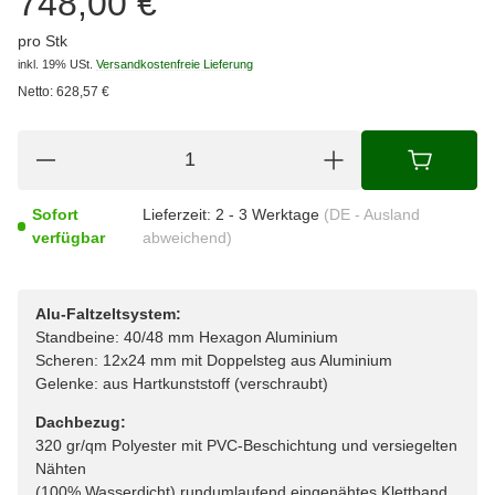
748,00 €
pro Stk
inkl. 19% USt.
Versandkostenfreie Lieferung
Netto:
628,57
€
Sofort
Lieferzeit:
2 - 3 Werktage
(DE - Ausland
verfügbar
abweichend)
Alu-Faltzeltsystem:
Standbeine: 40/48 mm Hexagon Aluminium
Scheren: 12x24 mm mit Doppelsteg aus Aluminium
Gelenke: aus Hartkunststoff (verschraubt)
Dachbezug:
320 gr/qm Polyester mit PVC-Beschichtung und versiegelten
Nähten
(100% Wasserdicht) rundumlaufend eingenähtes Klettband