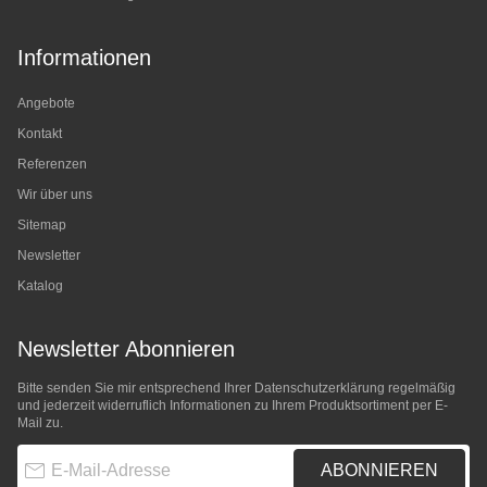
Informationen
Angebote
Kontakt
Referenzen
Wir über uns
Sitemap
Newsletter
Katalog
Newsletter Abonnieren
Bitte senden Sie mir entsprechend Ihrer
Datenschutzerklärung
regelmäßig
und jederzeit widerruflich Informationen zu Ihrem Produktsortiment per E-
Mail zu.
E-Mail-Adresse
ABONNIEREN