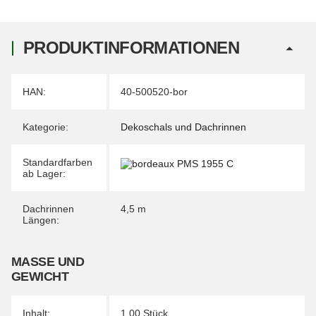
PRODUKTINFORMATIONEN
Produkteigenschaft
Wert
HAN:
40-500520-bor
Kategorie:
Dekoschals und Dachrinnen
Standardfarben
ab Lager:
Dachrinnen
4,5 m
Längen:
MASSE UND G
EWICHT
Inhalt:
1,00 Stück