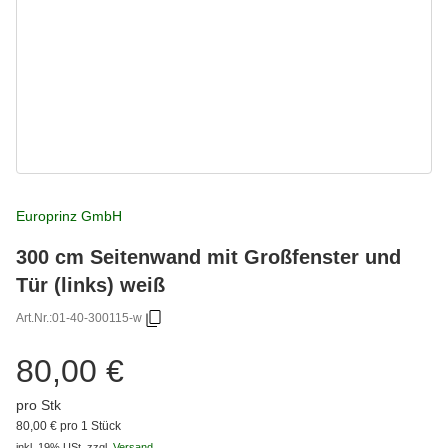
Europrinz GmbH
300 cm Seitenwand mit Großfenster und
Tür (links) weiß
Art.Nr.:
01-40-300115-w
80,00 €
pro Stk
80,00 € pro 1 Stück
inkl. 19% USt.
zzgl.
Versand