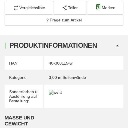
Vergleichsliste
Teilen
Merken
Frage zum Artikel
PRODUKTINFORMATIONEN
Produkteigenschaft
Wert
HAN:
40-300115-w
Kategorie:
3,00 m Seitenwände
Sonderfarben u.
Ausführung auf
Bestellung:
MASSE UND G
EWICHT