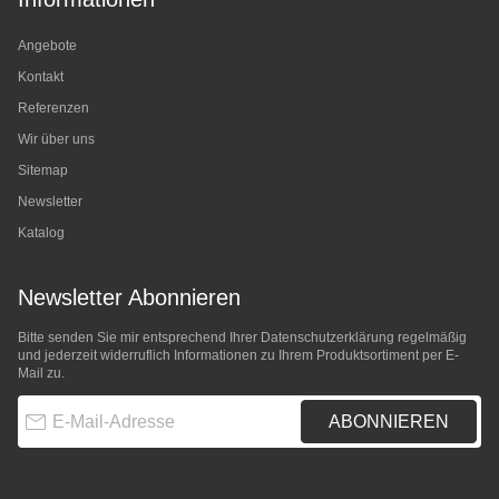
Angebote
Kontakt
Referenzen
Wir über uns
Sitemap
Newsletter
Katalog
Newsletter Abonnieren
Bitte senden Sie mir entsprechend Ihrer
Datenschutzerklärung
regelmäßig
und jederzeit widerruflich Informationen zu Ihrem Produktsortiment per E-
Mail zu.
E-Mail-Adresse
ABONNIEREN