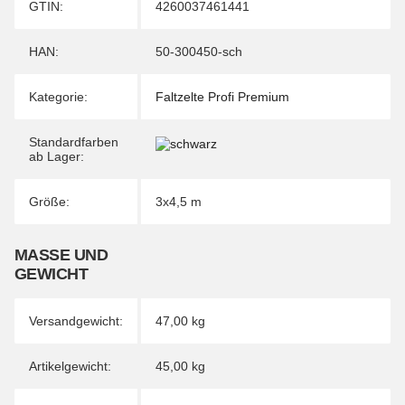
Produkteigenschaft
Wert
GTIN:
4260037461441
HAN:
50-300450-sch
Kategorie:
Faltzelte Profi Premium
Standardfarben
ab Lager:
Größe:
3x4,5 m
MASSE UND G
EWICHT
Versandgewicht:
47,00 kg
Artikelgewicht:
45,00
kg