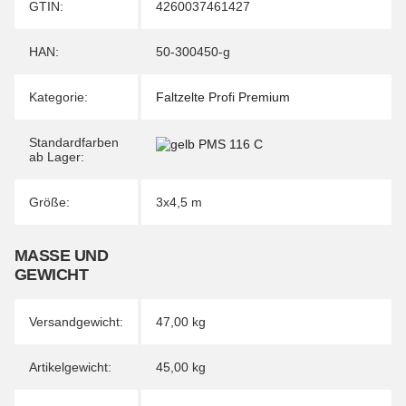
Produkteigenschaft
Wert
GTIN:
4260037461427
HAN:
50-300450-g
Kategorie:
Faltzelte Profi Premium
Standardfarben
ab Lager:
Größe:
3x4,5 m
MASSE UND G
EWICHT
Versandgewicht:
47,00 kg
Artikelgewicht:
45,00
kg