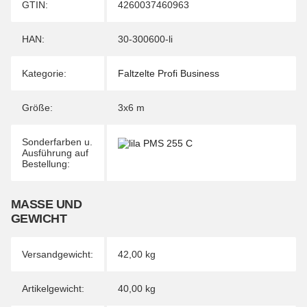
Produkteigenschaft
Wert
GTIN:
4260037460963
HAN:
30-300600-li
Kategorie:
Faltzelte Profi Business
Größe:
3x6 m
Sonderfarben u.
Ausführung auf
Bestellung:
MASSE UND G
EWICHT
Versandgewicht:
42,00 kg
Artikelgewicht:
40,00
kg