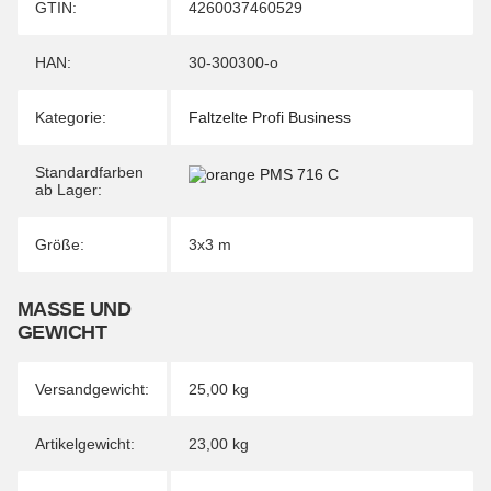
Produkteigenschaft
Wert
GTIN:
4260037460529
HAN:
30-300300-o
Kategorie:
Faltzelte Profi Business
Standardfarben
ab Lager:
Größe:
3x3 m
MASSE UND G
EWICHT
Versandgewicht:
25,00 kg
Artikelgewicht:
23,00
kg