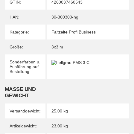
Produkteigenschaft
Wert
GTIN:
4260037460543
HAN:
30-300300-hg
Kategorie:
Faltzelte Profi Business
Größe:
3x3 m
Sonderfarben u.
Ausführung auf
Bestellung:
MASSE UND G
EWICHT
Versandgewicht:
25,00 kg
Artikelgewicht:
23,00
kg