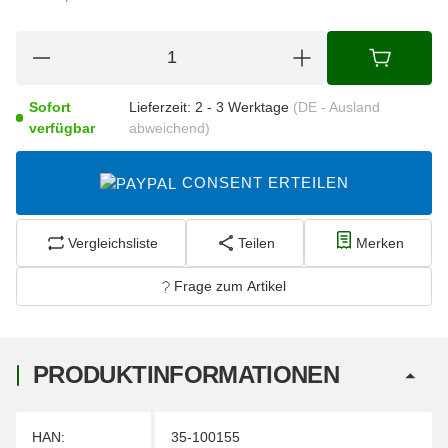
Sofort
Lieferzeit:
2 - 3 Werktage
(DE - Ausland
verfügbar
abweichend)
CONSENT ERTEILEN
Vergleichsliste
Teilen
Merken
Frage zum Artikel
PRODUKTINFORMATIONEN
Produkteigenschaft
Wert
HAN:
35-100155