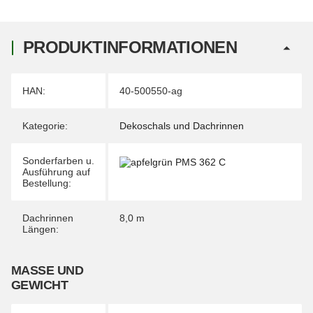
PRODUKTINFORMATIONEN
Produkteigenschaft
Wert
HAN:
40-500550-ag
Kategorie:
Dekoschals und Dachrinnen
Sonderfarben u.
Ausführung auf
Bestellung:
Dachrinnen
8,0 m
Längen:
MASSE UND G
EWICHT