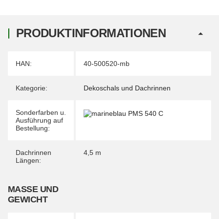
PRODUKTINFORMATIONEN
Produkteigenschaft
Wert
HAN:
40-500520-mb
Kategorie:
Dekoschals und Dachrinnen
Sonderfarben u.
Ausführung auf
Bestellung:
Dachrinnen
4,5 m
Längen:
MASSE UND G
EWICHT