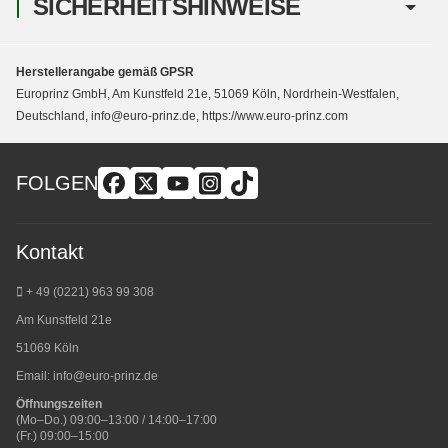
SICHERHEITSHINWEISE
Herstellerangabe gemäß GPSR
Europrinz GmbH, Am Kunstfeld 21e, 51069 Köln, Nordrhein-Westfalen,
Deutschland, info@euro-prinz.de, https://www.euro-prinz.com
FOLGEN
Kontakt
+ 49 (0221) 963 99 308
Am Kunstfeld 21e
51069 Köln
Email:
info@euro-prinz.de
Öffnungszeiten
(Mo–Do.) 09:00–13:00 / 14:00–17:00
(Fr.) 09:00–15:00