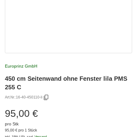
Europrinz GmbH
450 cm Seitenwand ohne Fenster lila PMS
255 C
Art.Nr.:
16-40-450110-li
95,00 €
pro Stk
95,00 € pro 1 Stück
inkl. 19% USt.
zzgl.
Versand