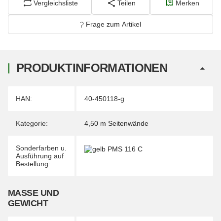
Vergleichsliste
Teilen
Merken
Frage zum Artikel
PRODUKTINFORMATIONEN
Produkteigenschaft
Wert
HAN:
40-450118-g
Kategorie:
4,50 m Seitenwände
Sonderfarben u.
Ausführung auf
Bestellung:
MASSE UND G
EWICHT