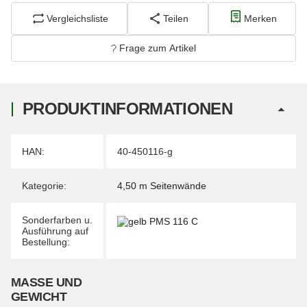
Vergleichsliste
Teilen
Merken
Frage zum Artikel
PRODUKTINFORMATIONEN
Produkteigenschaft
Wert
HAN:
40-450116-g
Kategorie:
4,50 m Seitenwände
Sonderfarben u.
Ausführung auf
Bestellung:
MASSE UND G
EWICHT