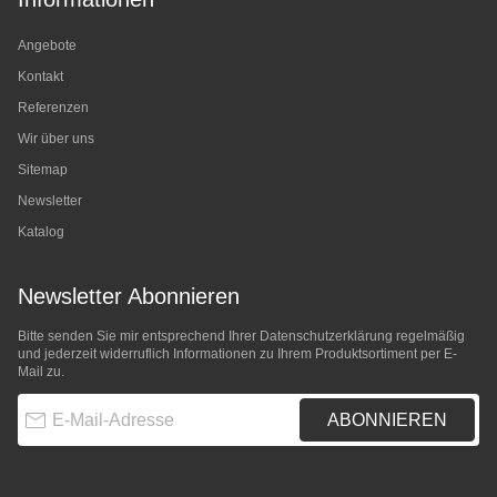
Angebote
Kontakt
Referenzen
Wir über uns
Sitemap
Newsletter
Katalog
Newsletter Abonnieren
Bitte senden Sie mir entsprechend Ihrer
Datenschutzerklärung
regelmäßig
und jederzeit widerruflich Informationen zu Ihrem Produktsortiment per E-
Mail zu.
E-Mail-Adresse
ABONNIEREN