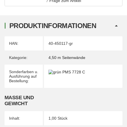
Frage zum Artikel
PRODUKTINFORMATIONEN
Produkteigenschaft
Wert
HAN:
40-450117-gr
Kategorie:
4,50 m Seitenwände
Sonderfarben u.
Ausführung auf
Bestellung:
MASSE UND G
EWICHT
Inhalt:
1,00 Stück