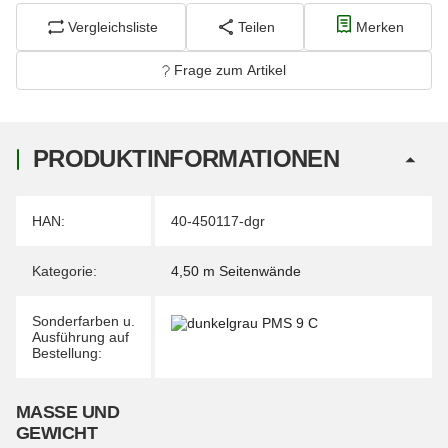
Vergleichsliste
Teilen
Merken
Frage zum Artikel
PRODUKTINFORMATIONEN
Produkteigenschaft
Wert
HAN:
40-450117-dgr
Kategorie:
4,50 m Seitenwände
Sonderfarben u.
Ausführung auf
Bestellung:
MASSE UND G
EWICHT