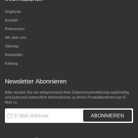
Angebote
Kontakt
Referenzen
Wir über uns
Sitemap
Newsletter
Katalog
Newsletter Abonnieren
Bitte senden Sie mir entsprechend Ihrer
Datenschutzerklärung
regelmäßig
und jederzeit widerruflich Informationen zu Ihrem Produktsortiment per E-
Mail zu.
E-Mail-Adresse
ABONNIEREN