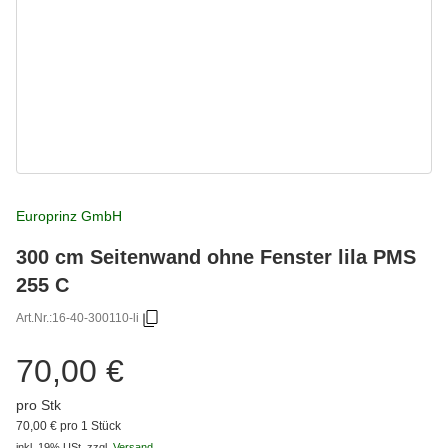
Europrinz GmbH
300 cm Seitenwand ohne Fenster lila PMS
255 C
Art.Nr.:
16-40-300110-li
70,00 €
pro Stk
70,00 € pro 1 Stück
inkl. 19% USt.
zzgl.
Versand