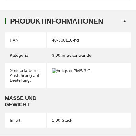
PRODUKTINFORMATIONEN
Produkteigenschaft
Wert
HAN:
40-300116-hg
Kategorie:
3,00 m Seitenwände
Sonderfarben u.
Ausführung auf
Bestellung:
MASSE UND G
EWICHT
Inhalt:
1,00 Stück