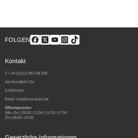
FOLGEN
Kontakt
+ 49 (0221) 963 99 308
Am Kunstfeld 21e
51069 Köln
Email:
info@euro-prinz.de
Öffnungszeiten
(Mo–Do.) 09:00–13:00 / 14:00–17:00
(Fr.) 09:00–15:00
Gesetzliche Informationen