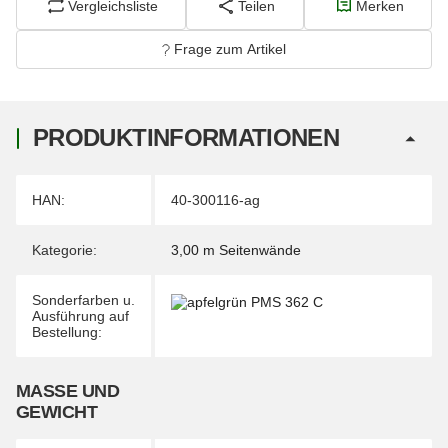
Vergleichsliste
Teilen
Merken
Frage zum Artikel
PRODUKTINFORMATIONEN
Produkteigenschaft
Wert
HAN:
40-300116-ag
Kategorie:
3,00 m Seitenwände
Sonderfarben u.
Ausführung auf
Bestellung:
MASSE UND G
EWICHT