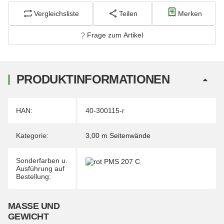
Vergleichsliste
Teilen
Merken
Frage zum Artikel
PRODUKTINFORMATIONEN
Produkteigenschaft
Wert
HAN:
40-300115-r
Kategorie:
3,00 m Seitenwände
Sonderfarben u.
Ausführung auf
Bestellung:
MASSE UND G
EWICHT