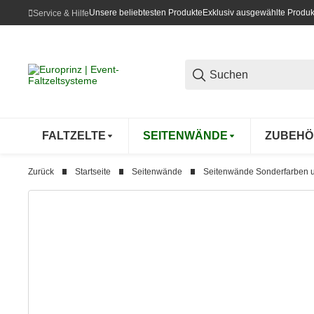
Unsere beliebtesten Produkte
Exklusiv ausgewählte Produk
Service & Hilfe
FALTZELTE
SEITENWÄNDE
ZUBEHÖ
Zurück
Startseite
Seitenwände
Seitenwände Sonderfarben u