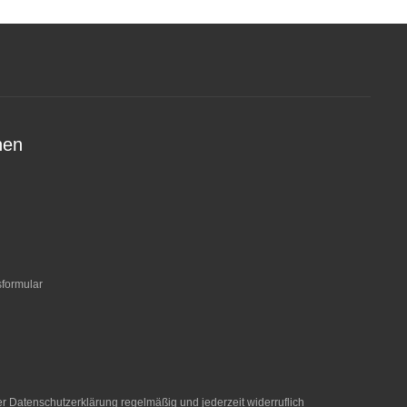
nen
sformular
er
Datenschutzerklärung
regelmäßig und jederzeit widerruflich