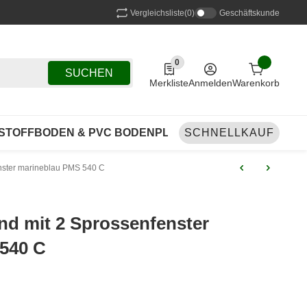
Vergleichsliste
(0)
Geschäftskunde
0
0 Produkte in der Liste
SUCHEN
Merkliste
Anmelden
Warenkorb
STOFFBODEN & PVC BODENPLANEN
SCHNELLKAUF
FAHNEN & B
nster marineblau PMS 540 C
nd mit 2 Sprossenfenster
540 C