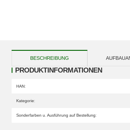
weitere Registerkarten anzeigen
BESCHREIBUNG
AUFBAUA
PRODUKTINFORMATIONEN
Produkteigenschaft
Wert
HAN:
Kategorie:
Sonderfarben u. Ausführung auf Bestellung: