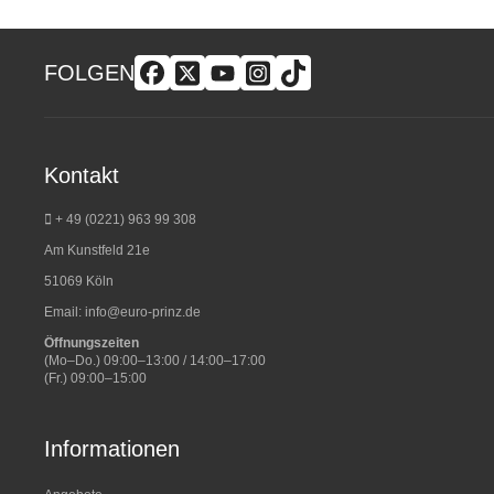
FOLGEN
Kontakt
+ 49 (0221) 963 99 308
Am Kunstfeld 21e
51069 Köln
Email:
info@euro-prinz.de
Öffnungszeiten
(Mo–Do.) 09:00–13:00 / 14:00–17:00
(Fr.) 09:00–15:00
Informationen