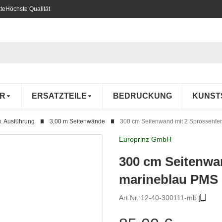
te
Höchste Qualität
R
ERSATZTEILE
BEDRUCKUNG
KUNST
. Ausführung
3,00 m Seitenwände
300 cm Seitenwand mit 2 Sprossenfe
Europrinz GmbH
300 cm Seitenwa
marineblau PMS 
Art.Nr.:
12-40-300111-mb