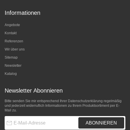
Informationen
Angebote
Kontakt
Referenzen
Wir über uns
Sitemap
Newsletter
Katalog
Newsletter Abonnieren
Bitte senden Sie mir entsprechend Ihrer
Datenschutzerklärung
regelmäßig
und jederzeit widerruflich Informationen zu Ihrem Produktsortiment per E-
Mail zu.
E-Mail-Adresse
ABONNIEREN